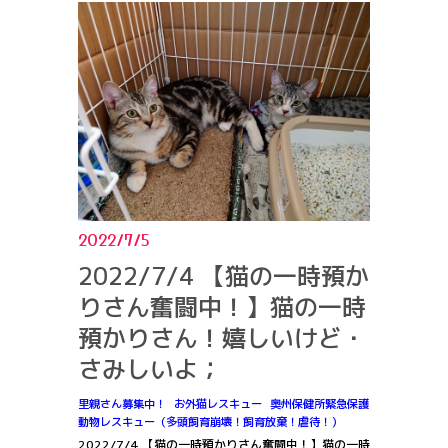
2022/7/5
2022/7/4 【猫の一時預か
りさん奮闘中！】猫の一時
預かりさん！嬉しいけど・
さみしいよ；
里親さん募集中！
お外猫レスキュー
奥州保健所緊急保護
動物レスキュー（多頭飼育崩壊！飼育放棄！虐待！）
2022/7/4 【猫の一時預かりさん奮闘中！】猫の一時