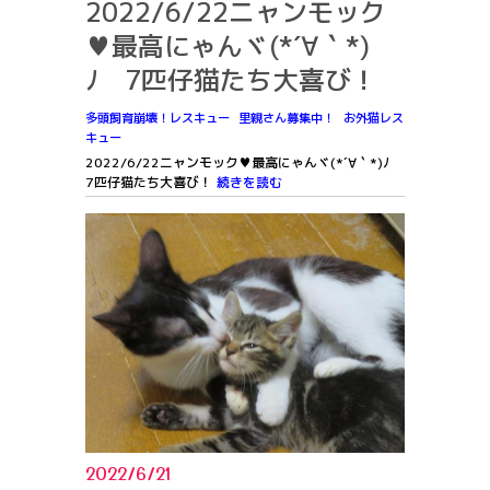
2022/6/22ニャンモック
♥最高にゃんヾ(*´∀｀*)
ﾉ 7匹仔猫たち大喜び！
多頭飼育崩壊！レスキュー
里親さん募集中！
お外猫レス
キュー
2022/6/22ニャンモック♥最高にゃんヾ(*´∀｀*)ﾉ
7匹仔猫たち大喜び！
続きを読む
2022/6/21