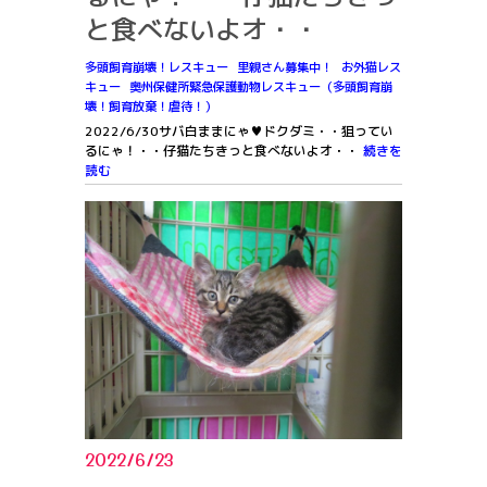
と食べないよオ・・
多頭飼育崩壊！レスキュー
里親さん募集中！
お外猫レス
キュー
奥州保健所緊急保護動物レスキュー（多頭飼育崩
壊！飼育放棄！虐待！）
2022/6/30サバ白ままにゃ♥ドクダミ・・狙ってい
るにゃ！・・仔猫たちきっと食べないよオ・・
続きを
読む
2022/6/23