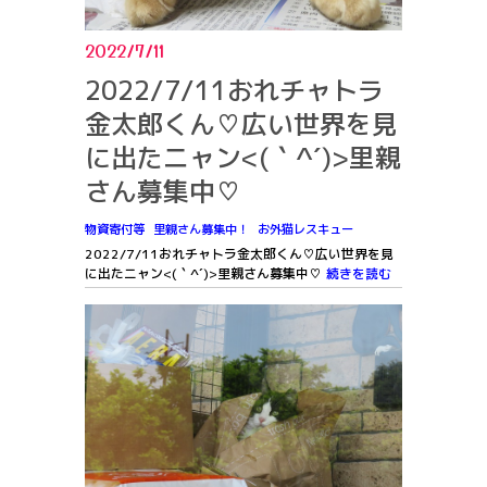
2022/7/11
2022/7/11おれチャトラ
金太郎くん♡広い世界を見
に出たニャン<(｀^´)>里親
さん募集中♡
物資寄付等
里親さん募集中！
お外猫レスキュー
2022/7/11おれチャトラ金太郎くん♡広い世界を見
に出たニャン<(｀^´)>里親さん募集中♡
続きを読む