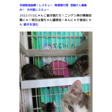
多頭飼育崩壊！レスキュー
物資寄付等
里親さん募集
中！
お外猫レスキュー
2022/7/2にゃんこ星仔猫たち！ニンゲン界の情報収
集にゃ！明日は猫ちゃん譲渡会！みんにゃで参加にゃ
ん
続きを読む