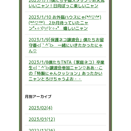
2023/1/11僕たち子猫スタッフ♡お天気
いいニャン！日向ぼっこ楽しいニャン
2023/1/10 お外猫ハウスにゃ(*^▽^*)
(*^▽^*) 2か月待っていたニャ
ン°˖✧◝(⁰▿⁰)◜✧˖° 嬉しいニャン
2023/1/9[保護ネコ譲渡会」僕たちお留
守番<(｀^´)> 一緒にいきたかったにゃ
ん♡
2023/1/8僕たちTNTA（家庭ネコ）卒業
生<(｀^´)>譲渡会参加ニャン♡ああ‥こ
の「特製にゃんクッション」あったかい
ニャンとろけちゃうよお・・
月別アーカイブ
2023/02(4)
2023/01(12)
2022/12(26)