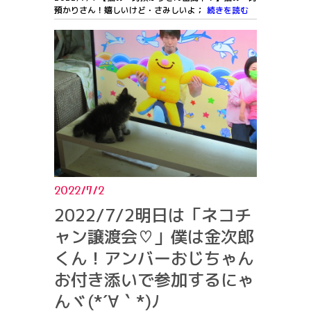
預かりさん！嬉しいけど・さみしいよ；
続きを読む
2022/7/2
2022/7/2明日は「ネコチ
ャン譲渡会♡」僕は金次郎
くん！アンバーおじちゃん
お付き添いで参加するにゃ
んヾ(*´∀｀*)ﾉ