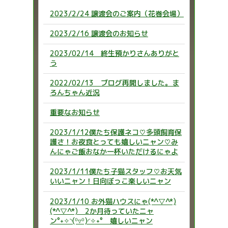
2023/2/24 譲渡会のご案内（花巻会場）
2023/2/16 譲渡会のお知らせ
2023/02/14 終生預かりさんありがと
う
2022/02/13 ブログ再開しました。ま
ろんちゃん近況
重要なお知らせ
2023/1/12僕たち保護ネコ♡多頭飼育保
護さ！お夜食とっても嬉しいニャン♡み
んにゃご飯おなか一杯いただけるにゃよ
2023/1/11僕たち子猫スタッフ♡お天気
いいニャン！日向ぼっこ楽しいニャン
2023/1/10 お外猫ハウスにゃ(*^▽^*)
(*^▽^*) 2か月待っていたニャ
ン°˖✧◝(⁰▿⁰)◜✧˖° 嬉しいニャン