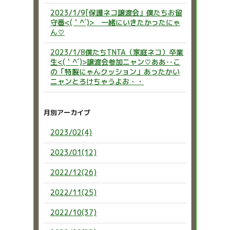
2023/1/9[保護ネコ譲渡会」僕たちお留
守番<(｀^´)> 一緒にいきたかったにゃ
ん♡
2023/1/8僕たちTNTA（家庭ネコ）卒業
生<(｀^´)>譲渡会参加ニャン♡ああ‥こ
の「特製にゃんクッション」あったかい
ニャンとろけちゃうよお・・
月別アーカイブ
2023/02(4)
2023/01(12)
2022/12(26)
2022/11(25)
2022/10(37)