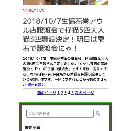
2018/10/7
2018/10/7生協花巻アウ
ル店譲渡会で仔猫5匹大人
猫3匹譲渡決定！明日は雫
石で譲渡会にゃ！
2018/10/7岩手生協花巻店の譲渡会！仔猫5匹＆大人
の猫3匹に里親さん月定しました。10/8は雫石の保護
施設で「100匹子猫の譲渡会」です！家族に迎えて下
さいね/岩手県内の保健所から犬猫を保護し譲渡して
いる愛護団体です。一緒にできることから始めません
か
続きを読む
前のページ
1
2
3
4
5
次のページ
最新記事