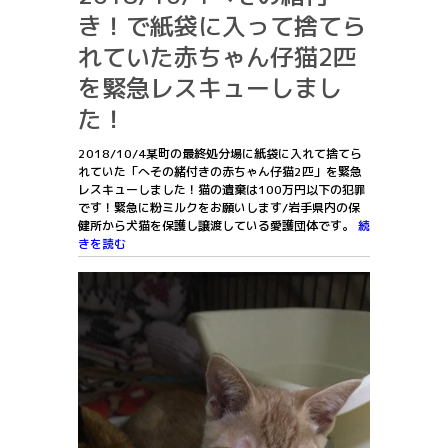
き！で紙袋に入って捨てら
れていた赤ちゃん仔猫2匹
を緊急レスキューしまし
た！
2018/10/4某町の最終処分場に紙袋に入れて捨てら
れていた「へその緒付きの赤ちゃん仔猫2匹」を緊急
レスキューしました！猫の遺棄は100万円以下の犯罪
です！緊急に粉ミルクをお願いします/岩手県内の保
健所から犬猫を保護し譲渡している愛護団体です。
続
きを読む