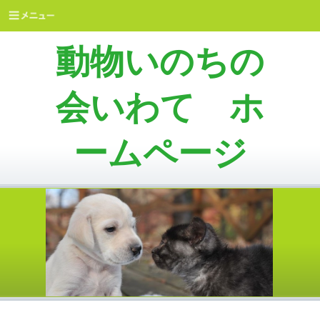
動物いのちの
会いわて ホ
ームページ