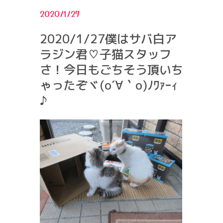
2020/1/27
2020/1/27僕はサバ白ア
ラジン君♡子猫スタッフ
さ！今日もごちそう頂いち
ゃったぞヾ(o´∀｀o)ﾉﾜｧｰｨ
♪