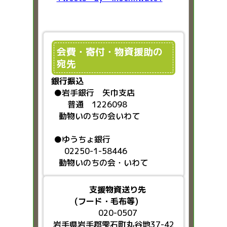
会費・寄付・物資援助の
宛先
銀行振込
●
岩手銀行 矢巾支店
普通 1226098
動物いのちの会いわて
●ゆうちょ銀行
02250-1-58446
動物いのちの会・いわて
支援物資送り先
(フード・毛布等)
020-0507
岩手県岩手郡雫石町丸谷地37-42