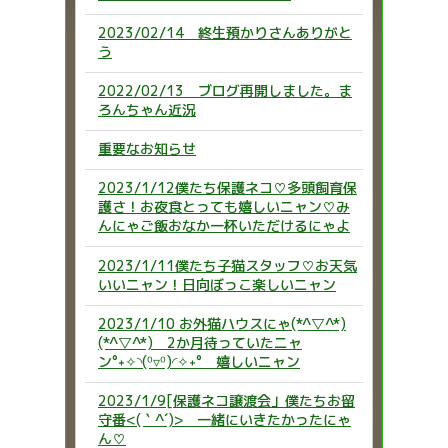
2023/02/14 終生預かりさんありがと
う
2022/02/13 ブログ再開しました。ま
ろんちゃん近況
重要なお知らせ
2023/1/12僕たち保護ネコ♡多頭飼育保
護さ！お夜食とっても嬉しいニャン♡み
んにゃご飯おなか一杯いただけるにゃよ
2023/1/11僕たち子猫スタッフ♡お天気
いいニャン！日向ぼっこ楽しいニャン
2023/1/10 お外猫ハウスにゃ(*^▽^*)
(*^▽^*) 2か月待っていたニャ
ン°˖✧◝(⁰▿⁰)◜✧˖° 嬉しいニャン
2023/1/9[保護ネコ譲渡会」僕たちお留
守番<(｀^´)> 一緒にいきたかったにゃ
ん♡