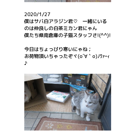
2020/1/27
僕はサバ白アラジン君♡ 一緒にいる
のは仲良しの白茶ミカン君にゃん
僕たち県南倉庫の子猫スタッフさ!(^^)!
今日はちょっぴり寒いにゃね；
お荷物頂いちゃったぞヾ(o´∀｀o)ﾉﾜｧｰｨ
♪