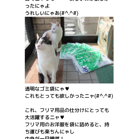
ったにゃよ
うれしいにゃあ(#^.^#)
透明なゴミ袋にゃ♥
これもとっても欲しかったニャ(#^.^#)
これ、フリマ用品の仕分けにとっても
大活躍するニャ♥
フリマ用のお洋服を袋に詰めると、持
ち運びも楽ちんにゃし
中身が一目瞭然！