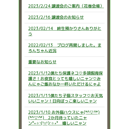
2023/2/24 譲渡会のご案内（花巻会場）
2023/2/16 譲渡会のお知らせ
2023/02/14 終生預かりさんありがと
う
2022/02/13 ブログ再開しました。ま
ろんちゃん近況
重要なお知らせ
2023/1/12僕たち保護ネコ♡多頭飼育保
護さ！お夜食とっても嬉しいニャン♡み
んにゃご飯おなか一杯いただけるにゃよ
2023/1/11僕たち子猫スタッフ♡お天気
いいニャン！日向ぼっこ楽しいニャン
2023/1/10 お外猫ハウスにゃ(*^▽^*)
(*^▽^*) 2か月待っていたニャ
ン°˖✧◝(⁰▿⁰)◜✧˖° 嬉しいニャン