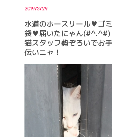
2019/3/29
水道のホースリール♥ゴミ
袋♥届いたにゃん(#^.^#)
猫スタッフ勢ぞろいでお手
伝いニャ！