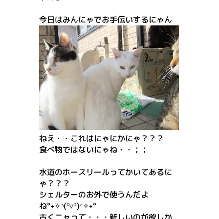
今日はみんにゃでお手伝いするにゃん
ねえ・・これはにゃにかにゃ？？？
食べ物ではないにゃね・・；；
水道のホースリールってかいてあるに
ゃ？？？
シェルターのお外で使うんだよ
ね°˖✧◝(⁰▿⁰)◜✧˖°
古くニャって・・・新しいのが欲しか