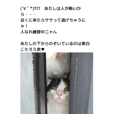
(´∀｀*)ｳﾌﾌ あたしは人が怖いか
ら・・・
近くに来たらササって逃げちゃうに
ゃ！
人なれ練習中ニャん
あたしの下からのぞいているのは黒白
こたろう君♥