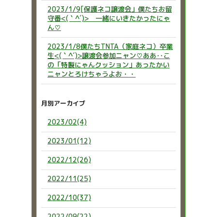
2023/1/9[保護ネコ譲渡会」僕たちお留
守番<(｀^´)> 一緒にいきたかったにゃ
ん♡
2023/1/8僕たちTNTA（家庭ネコ）卒業
生<(｀^´)>譲渡会参加ニャン♡ああ‥こ
の「特製にゃんクッション」あったかい
ニャンとろけちゃうよお・・
月別アーカイブ
2023/02(4)
2023/01(12)
2022/12(26)
2022/11(25)
2022/10(37)
2022/09(22)