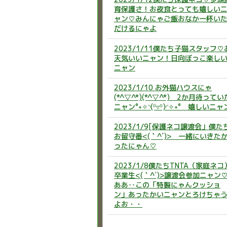
育保護さ！お夜食とっても嬉しい
ャン♡みんにゃご飯おなか一杯い
だけるにゃよ
2023/1/11僕たち子猫スタッフ♡
天気いいニャン！日向ぼっこ楽し
ニャン
2023/1/10 お外猫ハウスにゃ
(*^▽^*)(*^▽^*) 2か月待ってい
ニャン°˖✧◝(⁰▿⁰)◜✧˖° 嬉しいニャ
2023/1/9[保護ネコ譲渡会」僕た
お留守番<(｀^´)> 一緒にいきた
ったにゃん♡
2023/1/8僕たちTNTA（家庭ネコ
卒業生<(｀^´)>譲渡会参加ニャン
ああ‥この「特製にゃんクッショ
ン」あったかいニャンとろけちゃ
よお・・