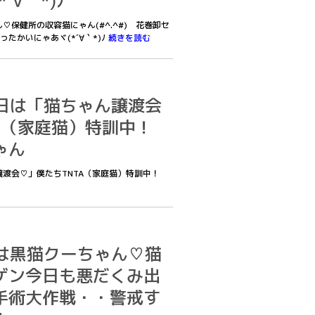
´∀｀*)ﾉ
ゃん♡保健所の収容猫にゃん(#^.^#) 花巻卸セ
たかいにゃあヾ(*´∀｀*)ﾉ
続きを読む
2明日は「猫ちゃん譲渡会
TA（家庭猫）特訓中！
ゃん
ゃん譲渡会♡」僕たちTNTA（家庭猫）特訓中！
1僕は黒猫クーちゃん♡猫
ゲン今日も悪だくみ出
手術大作戦・・警戒す