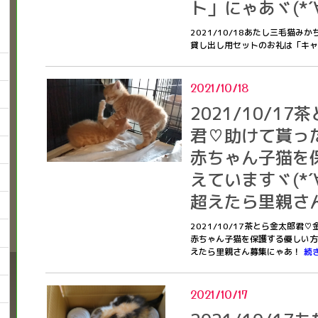
ト」にゃあヾ(*´∀
2021/10/18あたし三毛猫みか
貸し出し用セットのお礼は「キャネ
2021/10/18
2021/10/1
君♡助けて貰った
赤ちゃん子猫を
えていますヾ(*´
超えたら里親さ
2021/10/17茶とら金太郎君
赤ちゃん子猫を保護する優しい方が増
えたら里親さん募集にゃあ！
続
2021/10/17