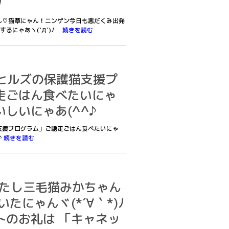
)ﾉ
ちゃん♡猫草にゃん！ニンゲン今日も悪だくみ出発
るにゃあヽ(`Д´)ﾉ
続きを読む
0「ヒルズの保護猫支援プ
走ごはん食べたいにゃ
しいにゃあ(^^♪
護猫支援プログラム」ご馳走ごはん食べたいにゃ
♪
続きを読む
8 あたし三毛猫みかちゃん
たにゃんヾ(*´∀｀*)ﾉ
トのお礼は 「キャネッ