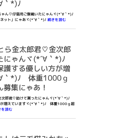
｀*)ﾉ
ちゃん♡仔猫用ご飯戴いたにゃんヾ(*´∀｀*)ﾉ
ット」にゃあヾ(*´∀｀*)ﾉ
続きを読む
7茶とら金太郎君♡金次郎
にゃんヾ(*´∀｀*)ﾉ
保護する優しい方が増
∀｀*)ﾉ 体重1000ｇ
ん募集にゃあ！
♡金次郎君♡助けて貰ったにゃんヾ(*´∀｀*)ﾉ
えていますヾ(*´∀｀*)ﾉ 体重1000ｇ超
きを読む