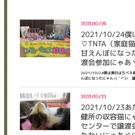
2021/10/24
2021/10/2
♡TNTA（家庭
甘えんぼになった
渡会参加にゃあヾ(
2021/10/24僕は黒白はちべ
んぼになったにゃん<(｀^´)> 譲
2021/10/23
2021/10/2
健所の収容猫にゃ
センターで譲渡