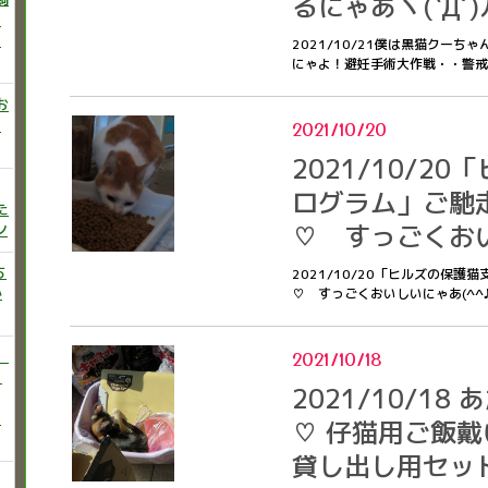
るにゃあヽ(`Д´
ニ
た
2021/10/21僕は黒猫クー
にゃよ！避妊手術大作戦・・警戒す
お
い
2021/10/20
2021/10/2
ログラム」ご馳
た
♡ すっごくおい
ン
ち
2021/10/20「ヒルズの保
か
♡ すっごくおいしいにゃあ(^^
）
2021/10/18
♡
2021/10/1
う
♡ 仔猫用ご飯戴い
貸し出し用セッ