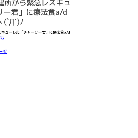
6保健所から緊急レスキュ
ー君」に療法食a/d
`Д´)ﾉ
レスキューした「チャーリー君」に療法食a/d
読む
ージ