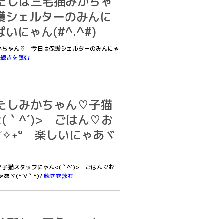
7あたしは三毛猫みかちゃ
護シェルターのみんに
にゃん(#^.^#)
猫みかちゃん♡ 今日は保護シェルターのみんにゃ
)
続きを読む
6あたしみかちゃん♡子猫
(｀^´)> ごはん♡お
⁰)◜✧˖° 楽しいにゃあヾ
ん♡子猫スタッフにゃん<(｀^´)> ごはん♡お
ゃあヾ(*´∀｀*)ﾉ
続きを読む