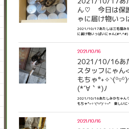
2021/10/1
ん♡ 今日は保
ゃに届け物いっぱい
2021/10/17あたしは三毛
に届け物いっぱいにゃん(#^.^#
2021/10/16
2021/10/1
スタッフにゃん<
もちゃ°˖✧◝(⁰▿
(*´∀｀*)ﾉ
2021/10/16あたしみかちゃ
もちゃ°˖✧◝(⁰▿⁰)◜✧˖° 楽しいに
2021/10/16