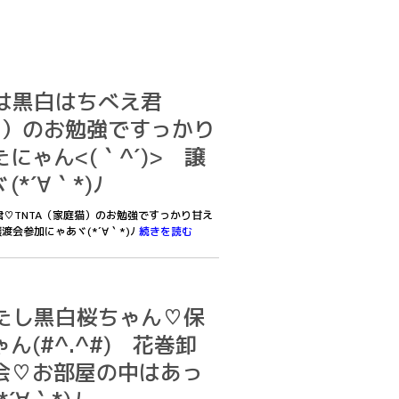
4僕は黒白はちべえ君
猫）のお勉強ですっかり
にゃん<(｀^´)> 譲
*´∀｀*)ﾉ
え君♡TNTA（家庭猫）のお勉強ですっかり甘え
渡会参加にゃあヾ(*´∀｀*)ﾉ
続きを読む
3あたし黒白桜ちゃん♡保
ん(#^.^#) 花巻卸
会♡お部屋の中はあっ