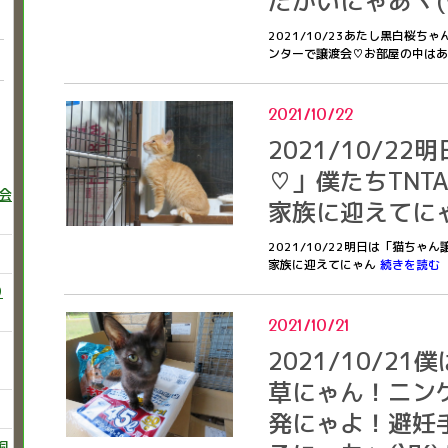
たかいにゃあヾ(*
2021/10/23あたし黒白桜ち
ンターで譲渡会♡お部屋の中はあっ
2021/10/22
2021/10/2
♡」僕たちTN
巻会
家族に迎えてに
2021/10/22明日は「猫ち
家族に迎えてにゃん
続きを読む
り
2021/10/21
2021/10/2
草にゃん！ニン
発にゃよ！避妊
飼