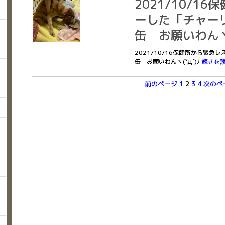
2021/10/1
ーした「チャーリ
缶 お願いわんヽ(
2021/10/16保健所から緊急
缶 お願いわんヽ(`Д´)ﾉ
続きを
前のページ
1
2
3
4
次のペ