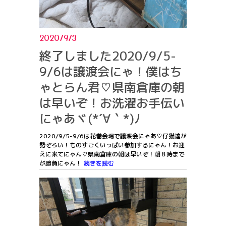
2020/9/3
終了しました2020/9/5-
9/6は譲渡会にゃ！僕はち
ゃとらん君♡県南倉庫の朝
は早いぞ！お洗濯お手伝い
にゃあヾ(*´∀｀*)ﾉ
2020/9/5-9/6は花巻会場で譲渡会にゃあ♡仔猫達が
勢ぞろい！ものすごくいっぱい参加するにゃん！お迎
えに来てにゃん♡県南倉庫の朝は早いぞ！朝８時まで
が勝負にゃん！
続きを読む