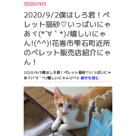
2020/9/3
2020/9/2僕はしろ君！ペ
レット猫砂♡いっぱいにゃ
あヾ(*´∀｀*)ﾉ嬉しいにゃ
ん!(^^)!花巻市雫石町近所
のペレット販売店紹介にゃ
ん！
2020/9/3僕はしろ君！ペレット猫砂♡いっぱいにゃ
あヾ(*´∀｀*)ﾉ嬉しいにゃん!(^^)!
続きを読む