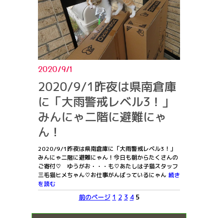
2020/9/1
2020/9/1昨夜は県南倉庫
に「大雨警戒レベル3！」
みんにゃ二階に避難にゃ
ん！
2020/9/1昨夜は県南倉庫に「大雨警戒レベル3！」
みんにゃ二階に避難にゃん！今日も朝からたくさんの
ご寄付♡ ゆうがお・・・も♡あたしは子猫スタッフ
三毛猫ヒメちゃん♡お仕事がんばっているにゃん
続き
を読む
前のページ
1
2
3
4
5