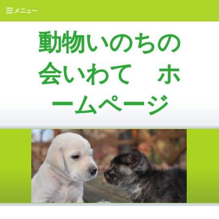
動物いのちの
会いわて ホ
ームページ