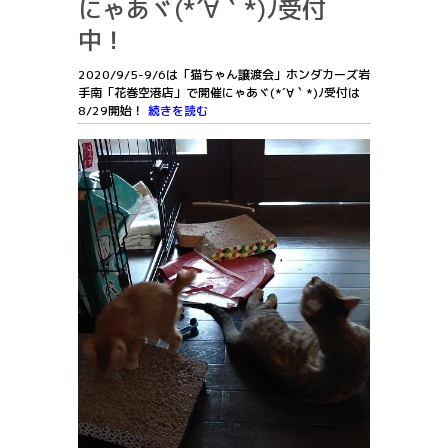
にゃあヾ(*´∀｀*)ﾉ受付
中！
2020/9/5-9/6は「猫ちゃん譲渡会」ホンダカーズ岩
手南「花巻空港店」で開催にゃあヾ(*´∀｀*)ﾉ受付は
8/29開始！
続きを読む