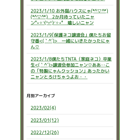
2023/1/10 お外猫ハウスにゃ(*^▽^*)
(*^▽^*) 2か月待っていたニャ
ン°˖✧◝(⁰▿⁰)◜✧˖° 嬉しいニャン
2023/1/9[保護ネコ譲渡会」僕たちお留
守番<(｀^´)> 一緒にいきたかったにゃ
ん♡
2023/1/8僕たちTNTA（家庭ネコ）卒業
生<(｀^´)>譲渡会参加ニャン♡ああ‥こ
の「特製にゃんクッション」あったかい
ニャンとろけちゃうよお・・
月別アーカイブ
2023/02(4)
2023/01(12)
2022/12(26)