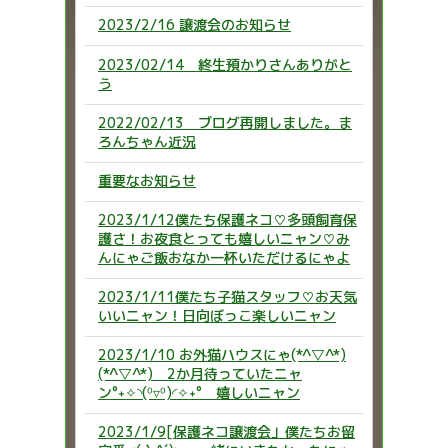
2023/2/16 譲渡会のお知らせ
2023/02/14 終生預かりさんありがと
う
2022/02/13 ブログ再開しました。ま
ろんちゃん近況
重要なお知らせ
2023/1/12僕たち保護ネコ♡多頭飼育保
護さ！お夜食とっても嬉しいニャン♡み
んにゃご飯おなか一杯いただけるにゃよ
2023/1/11僕たち子猫スタッフ♡お天気
いいニャン！日向ぼっこ楽しいニャン
2023/1/10 お外猫ハウスにゃ(*^▽^*)
(*^▽^*) 2か月待っていたニャ
ン°˖✧◝(⁰▿⁰)◜✧˖° 嬉しいニャン
2023/1/9[保護ネコ譲渡会」僕たちお留