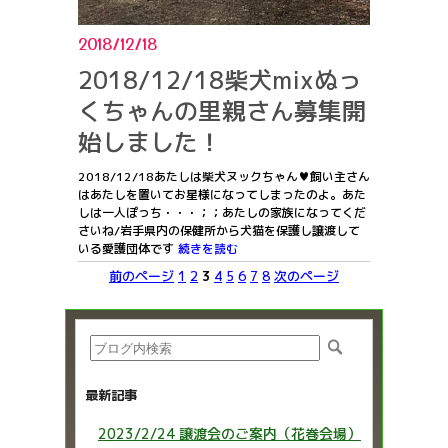
2018/12/18
2018/12/18柴犬mixぬっ
くちゃんの里親さん募集開
始しました！
2018/12/18あたしは柴犬ヌックちゃん♥飼い主さん
はあたしを置いてお星様になってしまったのよ。あた
しは一人ぽっち・・・；；あたしの家族になってくだ
さいね/岩手県内の保健所から犬猫を保護し譲渡して
いる愛護団体です
続きを読む
前のページ
1
2
3
4
5
6
7
8
次のページ
最新記事
2023/2/24 譲渡会のご案内（花巻会場）