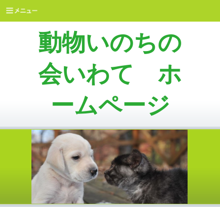
動物いのちの
会いわて ホ
ームページ