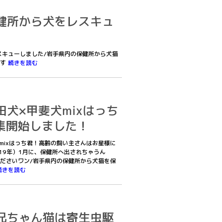
1保健所から犬をレスキュ
をレスキューしました/岩手県内の保健所から犬猫
です
続きを読む
0秋田犬×甲斐犬mixはっち
集開始しました！
斐犬mixはっち君！高齢の飼い主さんはお星様に
19年）1月に、保健所へ出されちゃうん
ださいワン/岩手県内の保健所から犬猫を保
続きを読む
0お兄ちゃん猫は寄生虫駆