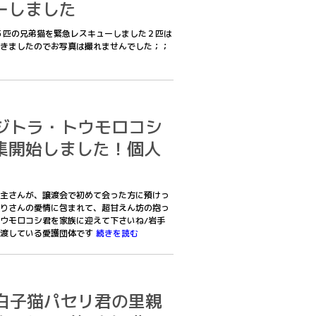
ーしました
れた５匹の兄弟猫を緊急レスキューしました２匹は
きましたのでお写真は撮れませんでした；；
1キジトラ・トウモロコシ
集開始しました！個人
主さんが、譲渡会で初めて会った方に預けっ
りさんの愛情に包まれて、超甘えん坊の抱っ
ウモロコシ君を家族に迎えて下さいね/岩手
譲渡している愛護団体です
続きを読む
1黒白子猫パセリ君の里親