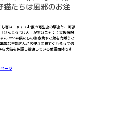
仔猫たちは風邪のお注
とっても寒いニャ；；お腹の寄生虫の駆虫と、風邪
「けんこうほけん」が無いニャ；；支援病院
ん(*^^)v僕たちの治療費やご飯を有難うご
素敵な里親さんがお迎えに来てくれるって信
から犬猫を保護し譲渡している愛護団体です
のページ