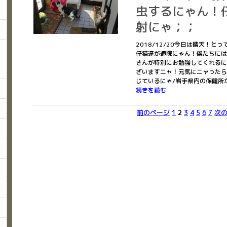
虫するにゃん！
射にゃ；；
2018/12/20今日は晴天！
仔猫達が通院にゃん！僕たちには
さんが特別にお勉強してくれるにゃ
ざいますニャ！元気にニャったら
じているにゃ/岩手県内の保健所
続きを読む
前のページ
1
2
3
4
5
6
7
次