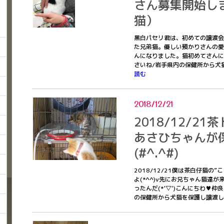
さん募集開始し
猫）
黒白パセリ君は、初めての譲渡会
た兄弟猫。優しい預かりさんの愛
んになりました。猫初めてさんに
さいね/岩手県内の保健所から犬
読む
2018/12/21
2018/12/2
あさひちゃんが
(#^.^#)
2018/12/21僕は茶白仔猫の
よ(*^^)v先にお兄ちゃん猫達
ったんだ(*'▽')こんにちわ♥
の保健所から犬猫を保護し譲渡