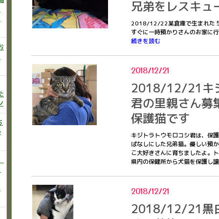
兄弟をレスキュ
ニ
た
2018/12/22某倉庫で生ま
すぐに一時預かりさんのお家に行
続きを読む
お
い
2018/12/21
2018/12/2
た
君の里親さん募
ン
保護猫です
ち
か
キジトラトウモロコシ君は、保護
ぱなしにした兄弟猫。優しい預か
こ大好きさんに育ちましたよ。ト
）
県内の保健所から犬猫を保護し
♡
う
2018/12/21
2018/12/2