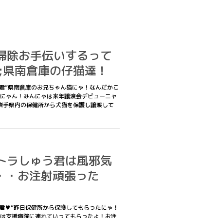
3お掃除お手伝いするって
;県南倉庫の仔猫達！
やまと君”県南倉庫のお兄ちゃん猫にゃ！なんだかこ
にゃん！みんにゃは来年譲渡会デビューニャ
岩手県内の保健所から犬猫を保護し譲渡して
2茶トラしゅう君は風邪気
・・お注射頑張った
しゅう君♥”昨日保健所から保護してもらったにゃ！
は支援病院に連れていってもらったよ！お注