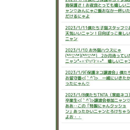
育保護さ！お夜食とっても嬉しい
ャン♡みんにゃご飯おなか一杯い
だけるにゃよ
2023/1/11僕たち子猫スタッフ♡
天気いいニャン！日向ぼっこ楽し
ニャン
2023/1/10 お外猫ハウスにゃ
(*^▽^*)(*^▽^*) 2か月待ってい
ニャン°˖✧◝(⁰▿⁰)◜✧˖° 嬉しいニャ
2023/1/9[保護ネコ譲渡会」僕た
お留守番<(｀^´)> 一緒にいきた
ったにゃん♡
2023/1/8僕たちTNTA（家庭ネコ
卒業生<(｀^´)>譲渡会参加ニャン
ああ‥この「特製にゃんクッショ
ン」あったかいニャンとろけちゃ
よお・・