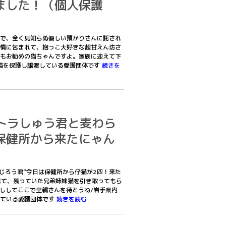
ました！（個人保護
で、全く見知らぬ優しい預かりさんに託され
情に包まれて、抱っこ大好きな超甘えん坊さ
もお勧めの猫ちゃんですよ。家族に迎えて下
猫を保護し譲渡している愛護団体です
続きを
1茶トラしゅう君と麦わら
保健所から来たにゃん
”こじろう君”今日は保健所から仔猫が2匹！来た
が来て、残っていた兄弟姉妹猫を引き取ってもら
仲良ししてここで里親さんを待とうね/岩手県内
している愛護団体です
続きを読む