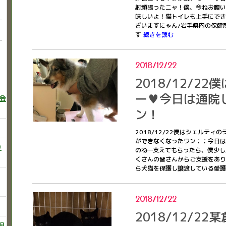
射頑張ったニャ！僕、今ねお腹いっ
味しいよ！猫トイレも上手にでき
ざいますにゃん/岩手県内の保健
す
続きを読む
2018/12/22
2018/12/2
ー♥今日は通院
巻会
ン！
2018/12/22僕はシェルテ
ができなくなったワン；；今日は
り
のね…支えてもらったら、僕少しだ
くさんの皆さんからご支援をあり
ら犬猫を保護し譲渡している愛
2018/12/22
2018/12/2
飼