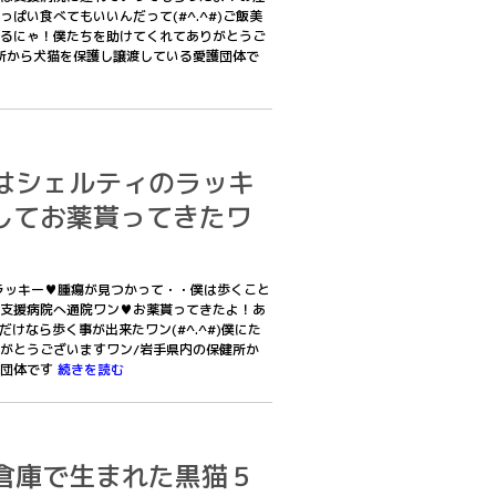
ぱい食べてもいいんだって(#^.^#)ご飯美
るにゃ！僕たちを助けてくれてありがとうご
所から犬猫を保護し譲渡している愛護団体で
2僕はシェルティのラッキ
してお薬貰ってきたワ
ィのラッキー♥腫瘍が見つかって・・僕は歩くこと
支援病院へ通院ワン♥お薬貰ってきたよ！あ
けなら歩く事が出来たワン(#^.^#)僕にた
がとうございますワン/岩手県内の保健所か
護団体です
続きを読む
2某倉庫で生まれた黒猫５